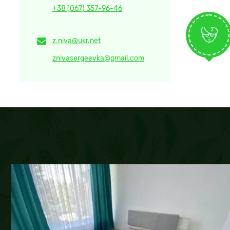
+38 (067) 357-96-46
z.niva@ukr.net
znivasergeevka@gmail.com