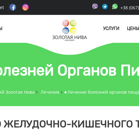
et
+38 (067
Ы
УСЛУГИ
ЦЕНЫ
олезней Органов П
ий Золотая Нива
Лечение
★Лечение болезней органов пищ
Ю ЖЕЛУДОЧНО-КИШЕЧНОГО 