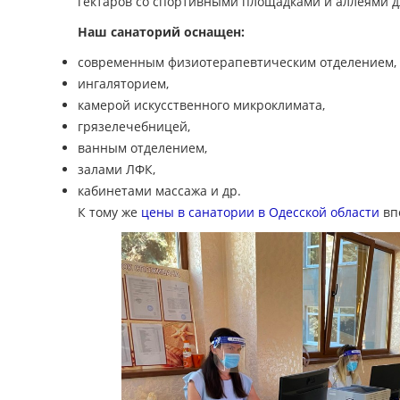
гектаров со спортивными площадками и аллеями д
Наш санаторий оснащен:
современным физиотерапевтическим отделением,
ингаляторием,
камерой искусственного микроклимата,
грязелечебницей,
ванным отделением,
залами ЛФК,
кабинетами массажа и др.
К тому же
цены в санатории в Одесской области
вп