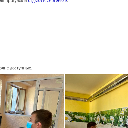
ля прогулок и
отдыха в Сергеевке
.
олне доступные.