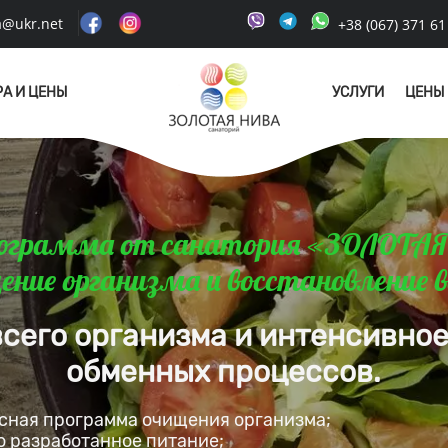
a@ukr.net
+38 (067) 371 6
А И ЦЕНЫ
УСЛУГИ
ЦЕНЫ
программа от санатория «ЗОЛОТА
ение организма и восстановление вс
сего организма и интенсивно
обменных процессов.
сная программа очищения организма;
о разработанное питание;