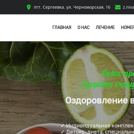
пгт. Сергеевка. ул. Черноморская, 16
z.niv
ГЛАВНАЯ
О НАС
ЛЕЧЕНИЕ
НОМЕР
Detox-
Здоровое очищ
Оздоровление в
✓ Индивидуальная комплек
✓ Детокс-диета, специальн