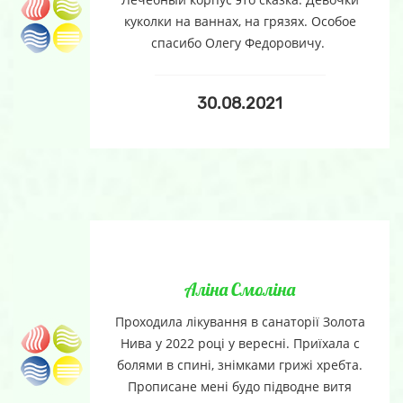
куколки на ваннах, на грязях. Особое
спасибо Олегу Федоровичу.
30.08.2021
Аліна Смоліна
Проходила лікування в санаторії Золота
Нива у 2022 році у вересні. Приїхала с
болями в спині, знімками грижі хребта.
Прописане мені будо підводне витя