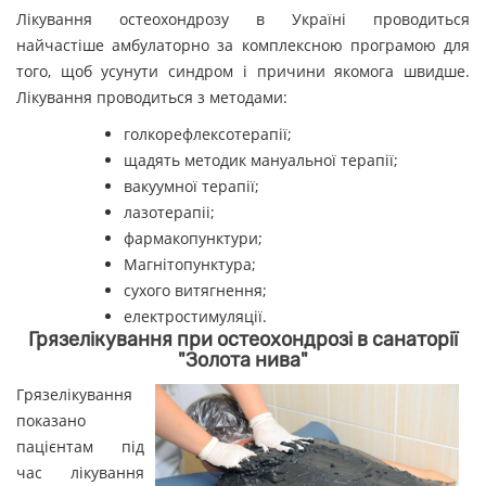
Лікування остеохондрозу в Україні проводиться
найчастіше амбулаторно за комплексною програмою для
того, щоб усунути синдром і причини якомога швидше.
Лікування проводиться з методами:
голкорефлексотерапії;
щадять методик мануальної терапії;
вакуумної терапії;
лазотерапіі;
фармакопунктури;
Магнітопунктура;
сухого витягнення;
електростимуляції.
Грязелікування при остеохондрозі в санаторії
"Золота нива"
Грязелікування
показано
пацієнтам під
час лікування