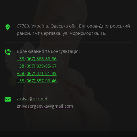
67780. Україна. Одеська обл. Білгород-Дністровський
район. смт Сергіївка. ул. Чорноморска, 16.
Бронювання та консультація:
+38 (067) 868-86-86
+38 (097) 939-95-67
+38 (067) 371-61-49
+38 (067) 357-96-46
z.niva@ukr.net
znivasergeevka@gmail.com