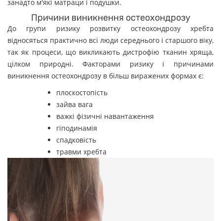
занадто м'які матраци і подушки.
Причини виникнення остеохондрозу
До групи ризику розвитку остеохондрозу хребта
відносяться практично всі люди середнього і старшого віку,
так як процеси, що викликають дистрофію тканин хряща,
цілком природні. Факторами ризику і причинами
виникнення остеохондрозу в більш виражених формах є:
плоскостопість
зайва вага
важкі фізичні навантаження
гіподинамія
спадковість
травми хребта