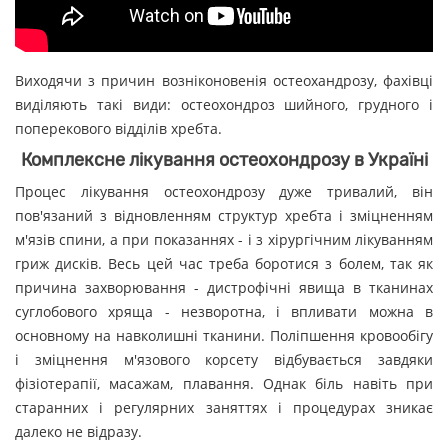
Виходячи з причин возніконовенія остеохандрозу, фахівці
виділяють такі види: остеохондроз шийного, грудного і
поперекового відділів хребта.
Комплексне лікування остеохондрозу в Україні
Процес лікування остеохондрозу дуже тривалий, він
пов'язаний з відновленням структур хребта і зміцненням
м'язів спини, а при показаннях - і з хірургічним лікуванням
гриж дисків. Весь цей час треба боротися з болем, так як
причина захворювання - дистрофічні явища в тканинах
суглобового хряща - незворотна, і впливати можна в
основному на навколишні тканини. Поліпшення кровообігу
і зміцнення м'язового корсету відбувається завдяки
фізіотерапії, масажам, плавання. Однак біль навіть при
старанних і регулярних заняттях і процедурах зникає
далеко не відразу.