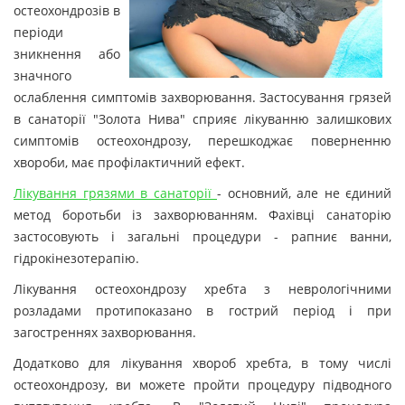
остеохондрозів в
періоди
зникнення або
значного
ослаблення симптомів захворювання. Застосування грязей
в санаторії "Золота Нива" сприяє лікуванню залишкових
симптомів остеохондрозу, перешкоджає поверненню
хвороби, має профілактичний ефект.
Лікування грязями в санаторії
- основний, але не єдиний
метод боротьби із захворюванням. Фахівці санаторію
застосовують і загальні процедури - рапниє ванни,
гідрокінезотерапію.
Лікування остеохондрозу хребта з неврологічними
розладами протипоказано в гострий період і при
загостреннях захворювання.
Додатково для лікування хвороб хребта, в тому числі
остеохондрозу, ви можете пройти процедуру підводного