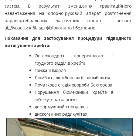
систем. В результаті зменшення гравітаційного
навантаження на опорно-руховий апарат розтягнення
паравертебральних еластичних тканин і зв'язок
відбувається більш фізіологічно і безпечно.
Показання для застосування процедури підводного
витягування хребта:
Остеохондроз поперекового і
грудного відділів хребта
грижа Шморля
Люмбаго, люмбоішалгія, люмбалгия
Початкова стадія хвороби Бехтерева
Порушення біомеханіки хребта в
зв'язку з патологією
деформуючий спонделез
дискогенних радикулітах