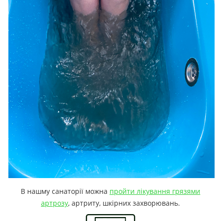
В нашму санаторії можна
пройти лікування грязями
артрозу
, артриту, шкірних захворювань.