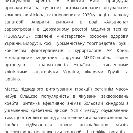
витягування хребта. В "Золотий Ниві" процедура
проводитися на сучасних автоматизованих лікувальних
комплексах Alciona, встановлених в 2020-у році в нашому
санаторії. Апарати витяжки в воді «Альциона»
зареєстровані в Державному реєстрі медичної техніки
(13069/2013), схвалені міністерством охорони здоров'я
України, Білорусії, Росії, Туркменістану, торгпредства Грузії,
конгресом фізіотерапевтів і курортологів АР Крим,
міжнародним медичним форумом МЕDComplex, з'їздом
ортопедів - травматологів України , численними
клінічними санаторіями України, лікарями Грузії та
Ізраїлю.
Метод підводного витягування (тракції) останнім часом
набув більшою популярність в лікуванні захворювань
хребта. Витяжка ефективно знімає больовий синдром з
ущемлених хребетних дисків. Успіх методу обумовлений
тим, що в теплій воді під дією невеликого навантаження на
хребет відбувається повне розслаблення м'язів,
рефлекторно поліпшується кровообіг і трофіка органів і